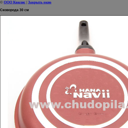
©
ООО Квилис
|
Закрыть окно
Сковорода 30 см