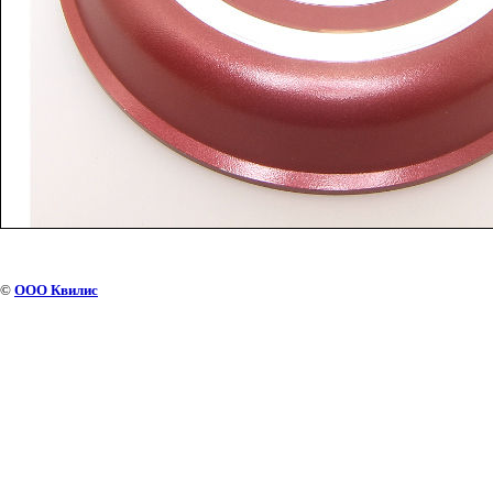
©
ООО Квилис