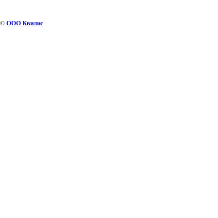
©
ООО Квилис