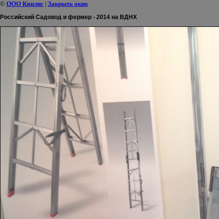
©
ООО Квилис
|
Закрыть окно
Российский Садовод и фермер - 2014 на ВДНХ